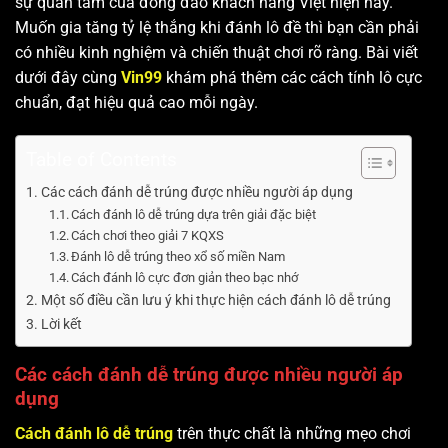
sự quan tâm của đông đảo khách hàng Việt hiện nay.
Muốn gia tăng tỷ lệ thắng khi đánh lô đề thì bạn cần phải
có nhiều kinh nghiệm và chiến thuật chơi rõ ràng. Bài viết
dưới đây cùng
Vin99
khám phá thêm các cách tính lô cực
chuẩn, đạt hiệu quả cao mỗi ngày.
Table of Contents
Các cách đánh dễ trúng được nhiều người áp dụng
Cách đánh lô dễ trúng dựa trên giải đặc biệt
Cách chơi theo giải 7 KQXS
Đánh lô dễ trúng theo xổ số miền Nam
Cách đánh lô cực đơn giản theo bạc nhớ
Một số điều cần lưu ý khi thực hiện cách đánh lô dễ trúng
Lời kết
Các cách đánh dễ trúng được nhiều người áp
dụng
Cách đánh lô dễ trúng
trên thực chất là những mẹo chơi