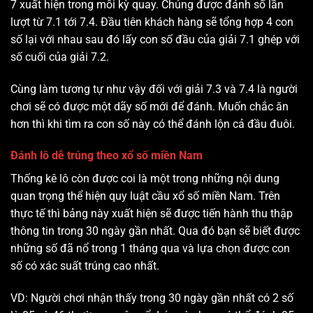
7 xuất hiện trong mỗi kỳ quay. Chúng được đánh số lần
lượt từ 7.1 tới 7.4. Đầu tiên khách hàng sẽ tổng hợp 4 con
số lại với nhau sau đó lấy con số đầu của giải 7.1 ghép với
số cuối của giải 7.2.
Cùng làm tương tự như vậy đối với giải 7.3 và 7.4 là người
chơi sẽ có được một dãy số mới để đánh. Muốn chắc ăn
hơn thì khi tìm ra con số này có thể đánh lộn cả đầu đuôi.
Đánh lô dễ trúng theo xổ số miền Nam
Thống kê lô còn được coi là một trong những nội dung
quan trọng thể hiện quy luật cầu xổ số miền Nam. Trên
thực tế thì bảng này xuất hiện sẽ được tiến hành thu thập
thông tin trong 30 ngày gần nhất. Qua đó bạn sẽ biết được
những số đã nổ trong 1 tháng qua và lựa chọn được con
số có xác suất trúng cao nhất.
VD: Người chơi nhận thấy trong 30 ngày gần nhất có 2 số