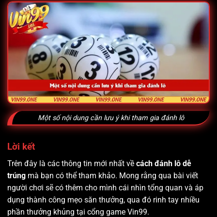
Một số nội dung cần lưu ý khi tham gia đánh lô
Lời kết
Trên đây là các thông tin mới nhất về
cách đánh lô dễ
trúng
mà bạn có thể tham khảo. Mong rằng qua bài viết
người chơi sẽ có thêm cho mình cái nhìn tổng quan và áp
dụng thành công mẹo săn thưởng, qua đó rinh tay nhiều
phần thưởng khủng tại cổng game Vin99.