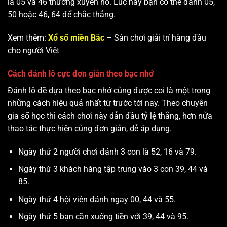
là 05 và 46 thường xuyên nổ. Lúc này bạn có thể đánh 05,
50 hoặc 46, 64 để chắc thắng.
Xem thêm:
Xổ số miền Bắc
– Sân chơi giải trí hàng đầu
cho người Việt
Cách đánh lô cực đơn giản theo bạc nhớ
Đánh lô đề dựa theo bạc nhớ cũng được coi là một trong
những cách hiệu quả nhất từ trước tới nay. Theo chuyên
gia số học thì cách chơi này dẫn đầu tỷ lệ thắng, hơn nữa
thao tác thực hiện cũng đơn giản, dễ áp dụng.
Ngày thứ 2 người chơi đánh 3 con là 52, 16 và 79.
Ngày thứ 3 khách hàng tập trung vào 3 con 39, 44 và
85.
Ngày thứ 4 hội viên đánh ngay 00, 44 và 55.
Ngày thứ 5 bạn cần xuống tiền với 39, 44 và 95.