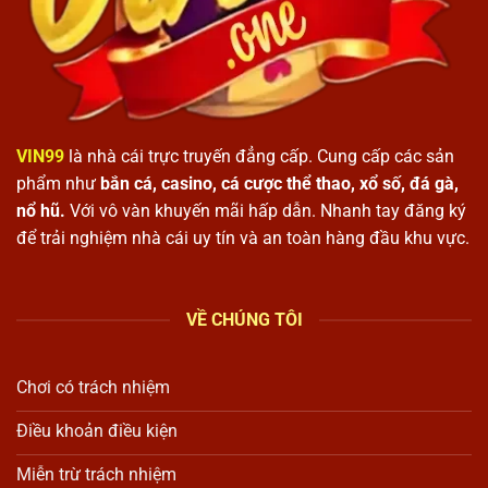
VIN99
là nhà cái trực truyến đẳng cấp. Cung cấp các sản
phẩm như
bắn cá, casino, cá cược thể thao, xổ số, đá gà,
nổ hũ.
Với vô vàn khuyến mãi hấp dẫn. Nhanh tay đăng ký
để trải nghiệm nhà cái uy tín và an toàn hàng đầu khu vực.
VỀ CHÚNG TÔI
Chơi có trách nhiệm
Điều khoản điều kiện
Miễn trừ trách nhiệm