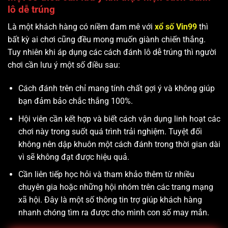
lô dễ trúng
Là một khách hàng có niềm đam mê với
xổ số Vin99
thì
bất kỳ ai chơi cũng đều mong muốn giành chiến thắng.
Tuy nhiên khi áp dụng các cách đánh lô dễ trúng thì người
chơi cần lưu ý một số điều sau:
Cách đánh trên chỉ mang tính chất gợi ý và không giúp
bạn đảm bảo chắc thắng 100%.
Hội viên cần kết hợp và biết cách vận dụng linh hoạt các
chơi này trong suốt quá trình trải nghiệm. Tuyệt đối
không nên dập khuôn một cách đánh trong thời gian dài
vì sẽ không đạt được hiệu quả.
Cần liên tiếp học hỏi và tham khảo thêm từ nhiều
chuyên gia hoặc những hội nhóm trên các trang mạng
xã hội. Đây là một số thông tin trợ giúp khách hàng
nhanh chóng tìm ra được cho mình con số may mắn.