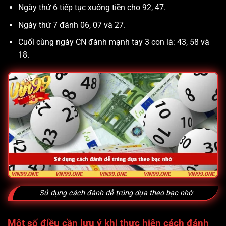
Ngày thứ 6 tiếp tục xuống tiền cho 92, 47.
Ngày thứ 7 đánh 06, 07 và 27.
Cuối cùng ngày CN đánh mạnh tay 3 con là: 43, 58 và
18.
Sử dụng cách đánh dễ trúng dựa theo bạc nhớ
Một số điều cần lưu ý khi thực hiện cách đánh