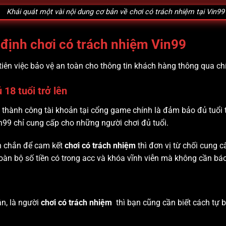
Khái quát một vài nội dung cơ bản về chơi có trách nhiệm tại Vin99
 định chơi có trách nhiệm Vin99
tiên việc bảo vệ an toàn cho thông tin khách hàng thông qua c
18 tuổi trở lên
 thành công tài khoản tại cổng game chính là đảm bảo đủ tuổi 
n99 chỉ cung cấp cho những người chơi đủ tuổi.
ín chắn để cam kết
chơi có trách nhiệm
thì đơn vị từ chối cung cấ
toàn bộ số tiền có trong acc và khóa vĩnh viễn mà không cần báo
ân, là người
chơi có trách nhiệm
thì bạn cũng cần biết cách tự b