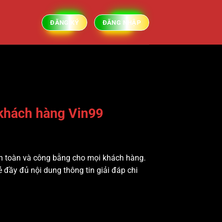
ĐĂNG KÝ
ĐĂNG NHẬP
 khách hàng Vin99
n toàn và công bằng cho mọi khách hàng.
ẻ đầy đủ nội dung thông tin giải đáp chi