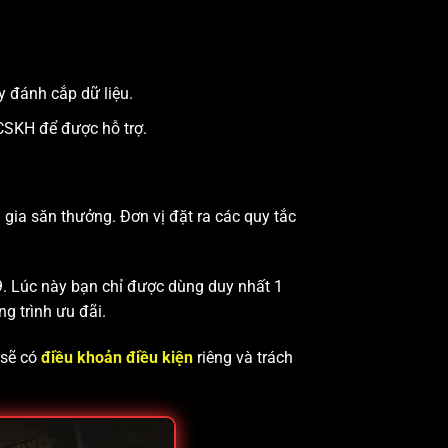
 đánh cắp dữ liệu.
 CSKH để được hỗ trợ.
gia săn thưởng. Đơn vị đặt ra các quy tắc
9. Lúc này bạn chỉ được dùng duy nhất 1
g trình ưu đãi.
 sẽ có
đ
iều khoản điều kiện
riêng và trách