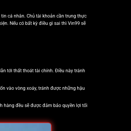
 tin cá nhân. Chủ tài khoản cần trung thực
n. Nếu có bất kỳ điều gì sai thì Vin99 sẽ
n tới thất thoát tài chính. Điều này tránh
uốn vào vòng xoáy, tránh được những hậu
ch hàng đều sẽ được đảm bảo quyền lợi tối