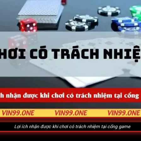
Lợi ích nhận được khi chơi có trách nhiệm tại cổng game