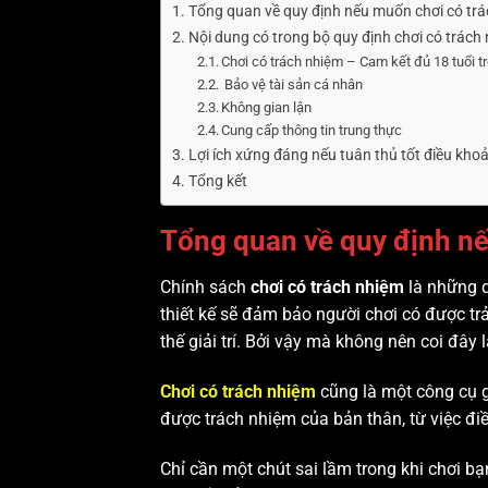
Tổng quan về quy định nếu muốn chơi có trá
Nội dung có trong bộ quy định chơi có trách
Chơi có trách nhiệm – Cam kết đủ 18 tuổi tr
Bảo vệ tài sản cá nhân
Không gian lận
Cung cấp thông tin trung thực
Lợi ích xứng đáng nếu tuân thủ tốt điều kho
Tổng kết
Tổng quan về quy định nế
Chính sách
chơi có trách nhiệm
là những q
thiết kế sẽ đảm bảo người chơi có được t
thế giải trí. Bởi vậy mà không nên coi đây 
Chơi có trách nhiệm
cũng là một công cụ g
được trách nhiệm của bản thân, từ việc điề
Chỉ cần một chút sai lầm trong khi chơi b