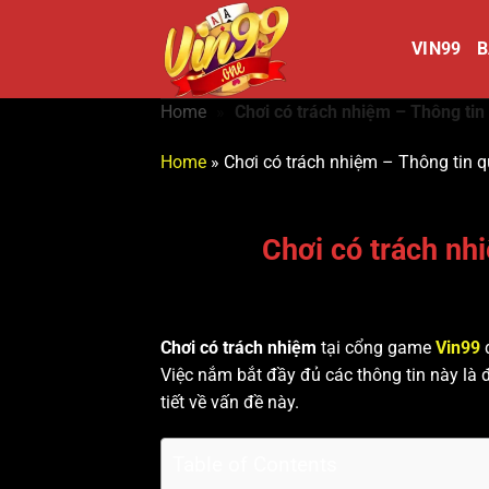
Bỏ
qua
VIN99
B
nội
dung
Home
»
Chơi có trách nhiệm – Thông ti
Home
»
Chơi có trách nhiệm – Thông tin 
Chơi có trách nh
Chơi có trách nhiệm
tại cổng game
Vin99
đ
Việc nắm bắt đầy đủ các thông tin này là đ
tiết về vấn đề này.
Table of Contents