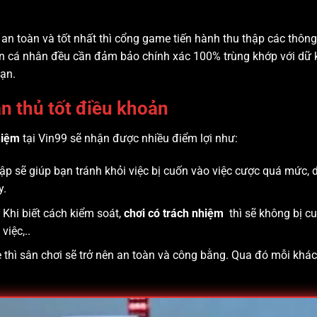
an toàn và tốt nhất thì cổng game tiến hành thu thập các thông
in cá nhân đều cần đảm bảo chính xác 100% trùng khớp với dữ kiệ
bạn.
n thủ tốt điều khoản
hiệm
tại Vin99 sẽ nhận được nhiều điểm lợi như:
cập sẽ giúp bạn tránh khỏi việc bị cuốn vào việc cược quá mức, dẫ
y.
 Khi biết cách kiểm soát,
chơi có trách nhiệm
thì sẽ không bị c
việc,..
 thì sân chơi sẽ trở nên an toàn và công bằng. Qua đó mỗi khá