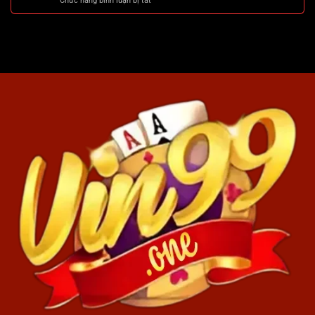
Chức năng bình luận bị tắt
ở
tín
cổng
Vảy
–
game
gà
Gợi
Vin99
Vấn
ý
Cán
top
–
các
Khả
nền
năng
tảng
chiến
đáng
đấu
trải
và
nghiệm
đặc
điểm
nhận
dạng