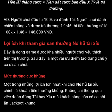
Tiền lãi thắng cược = Tiền đặt cược ban đầu X Tỷ lệ trả
thưởng.
VD: Người chơi đầu tư 100k và đánh Tài. Người chơi dành
chiến thắng và được trả thưởng 1:1:46 thì tiền thưởng sẽ là
100k x 1.46 = 146.000 VND.
Lợi ích khi tham gia săn thưởng Nổ hũ tài xỉu
Đây là dòng game được khá nhiều người chơi yêu thích
trên thị trường. Sau đây là một vài ưu điểm tạo đáng chú ý
có ở sân chơi:
Mức thưởng cực khủng
Một trong những lợi ích lớn nhất khi chơi
Nổ hũ tài xỉu
chính là khoản tiền thưởng khủng. Không chỉ thông qua
việc đoán đúng Tài hay Xỉu mà khách hàng còn có cơ hội
ăn Jackpot khủng.