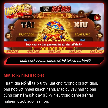
Luật chơi cơ bản game nổ hũ tài xỉu tại Vin99
Một số ký hiệu đặc biệt
Tham gia
Nổ hũ tài xỉu
thì luật chơi tương đối đơn giản,
phù hợp với nhiều khách hàng. Mặc dù vậy nhưng bạn
cũng cần nắm bắt đầy đủ ký hiệu trong game để trải
nghiệm được suôn sẻ hơn: