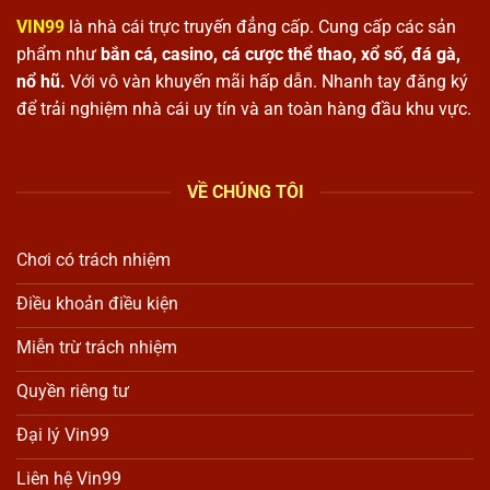
VIN99
là nhà cái trực truyến đẳng cấp. Cung cấp các sản
phẩm như
bắn cá, casino, cá cược thể thao, xổ số, đá gà,
nổ hũ.
Với vô vàn khuyến mãi hấp dẫn. Nhanh tay đăng ký
để trải nghiệm nhà cái uy tín và an toàn hàng đầu khu vực.
VỀ CHÚNG TÔI
Chơi có trách nhiệm
Điều khoản điều kiện
Miễn trừ trách nhiệm
Quyền riêng tư
Đại lý Vin99
Liên hệ Vin99