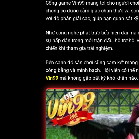
Cổng game Vin99 mang tới cho người chơi 
chóng có được cảm giác chân thực và sống
với độ phân giải cao, giúp bạn quan sát k
Nhờ công nghệ phát trực tiếp hiện đại mà
sự hấp dẫn trong mỗi trận đấu, hỗ trợ hội
chiến khi tham gia trải nghiệm.
Bên cạnh đó sân chơi cũng cam kết mang tới
công bằng và minh bạch. Hội viên có thể n
Vin99
mà không gặp bất kỳ khó khăn nào.