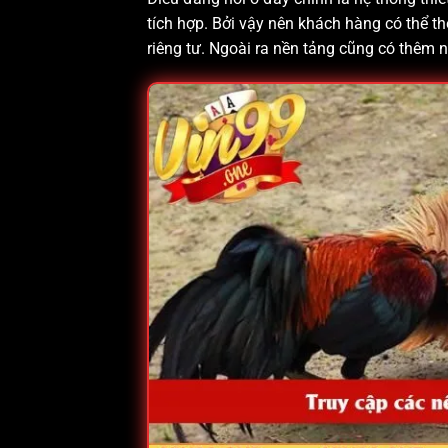
tích hợp. Bởi vậy nên khách hàng có thể t
riêng tư. Ngoài ra nền tảng cũng có thêm 