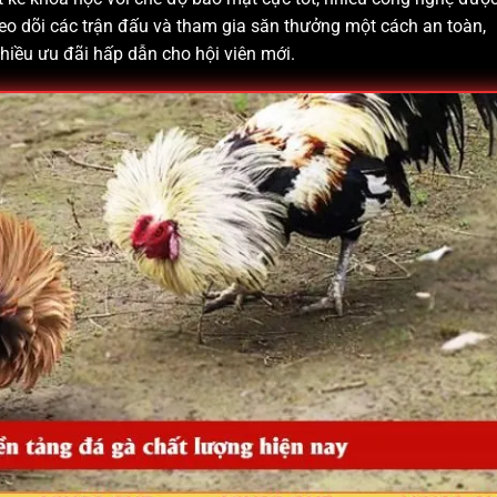
heo dõi các trận đấu và tham gia săn thưởng một cách an toàn,
nhiều ưu đãi hấp dẫn cho hội viên mới.