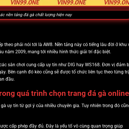
ác nền tảng đá gà chất lượng hiện nay
p theo phải nói tới là AW8. Nền tảng này có tiếng lâu đời ở khu
 năm 2009, mang tới nhiều hình thức giải trí đặc biệt.
 các sân chơi cung cấp uy tín như DIG hay WS168. Đơn vị đảm 
y. Bên cạnh đó kèo cũng sẽ được tổ chức liên tục theo từng tr
ban đầu.
rong quá trình chọn trang đá gà onlin
gà uy tín từ gợi ý của nhiều chuyên gia. Tuy nhiên trong đó cũn
:
ược cấp phép đầy đủ. Đây là yếu tố vô cùng quan trọng giúp