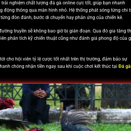
trải nghiệm chất lượng đá gà online cực tốt, giúp bạn nhanh
 động thông qua màn hình nhỏ. Hệ thống phát sóng từng chi t
ỹ từng đòn đánh, bước di chuyển hay phản ứng của chiến kê.
 đường truyền sẽ không bao giờ bị gián đoạn. Qua đó gia tăng 
 viên phân tích kỹ chiến thuật cũng như đánh giá phong độ của 
 cho hội viên tỷ lệ cược tốt nhất trên thị trường, đảm bảo sự
hanh chóng nhận tiền ngay sau khi cuộc chơi kết thúc tại
Đá gà