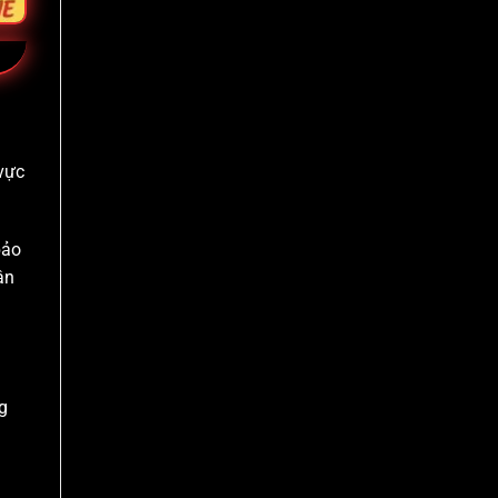
 vực
bảo
ận
e
g