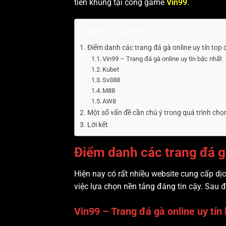
tiền khủng tại cổng game
Vin99
.
Table of Contents
Điểm danh các trang đá gà online uy tín top 
Vin99 – Trang đá gà online uy tín bậc nhất
Kubet
Sv388
M88
AW8
Một số vấn đề cần chú ý trong quá trình chọ
Lời kết
Điểm danh các trang đá gà
Hiện nay có rất nhiều website cung cấp dịc
việc lựa chọn nền tảng đáng tin cậy. Sau 
Vin99 – Trang đá gà online uy tín