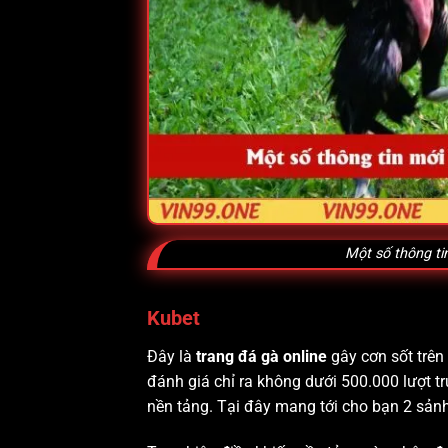
Một số thông tin
Kubet
Đây là
trang đá gà online
gây cơn sốt trên
đánh giá chỉ ra không dưới 500.000 lượt t
nền tảng. Tại đây mang tới cho bạn 2 sả